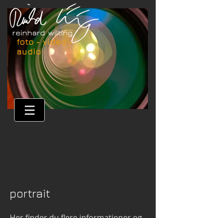
foto - video -
audio
portrait
Her
finder du flere informationer og